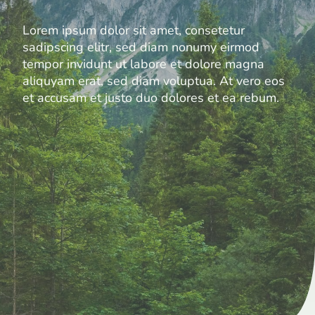
Lorem ipsum dolor sit amet, consetetur
sadipscing elitr, sed diam nonumy eirmod
tempor invidunt ut labore et dolore magna
aliquyam erat, sed diam voluptua. At vero eos
et accusam et justo duo dolores et ea rebum.